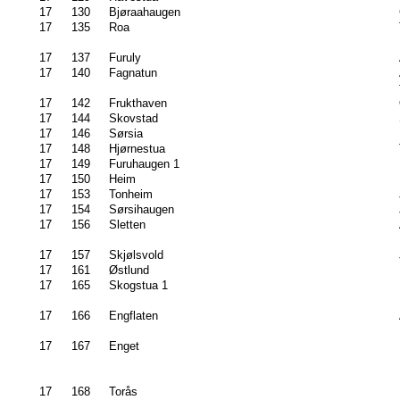
17
130
Bjøraahaugen
17
135
Roa
17
137
Furuly
17
140
Fagnatun
17
142
Frukthaven
17
144
Skovstad
17
146
Sørsia
17
148
Hjørnestua
17
149
Furuhaugen 1
17
150
Heim
17
153
Tonheim
17
154
Sørsihaugen
17
156
Sletten
17
157
Skjølsvold
17
161
Østlund
17
165
Skogstua 1
17
166
Engflaten
17
167
Enget
17
168
Torås