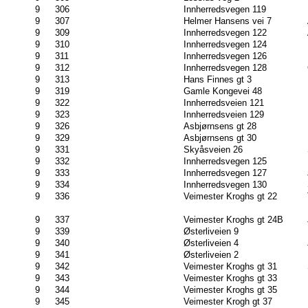
9
306
Innherredsvegen 119
9
307
Helmer Hansens vei 7
9
309
Innherredsvegen 122
9
310
Innherredsvegen 124
9
311
Innherredsvegen 126
9
312
Innherredsvegen 128
9
313
Hans Finnes gt 3
9
319
Gamle Kongevei 48
9
322
Innherredsveien 121
9
323
Innherredsveien 129
9
326
Asbjørnsens gt 28
9
329
Asbjørnsens gt 30
9
331
Skyåsveien 26
9
332
Innherredsvegen 125
9
333
Innherredsvegen 127
9
334
Innherredsvegen 130
9
336
Veimester Kroghs gt 22
9
337
Veimester Kroghs gt 24B
9
339
Østerliveien 9
9
340
Østerliveien 4
9
341
Østerliveien 2
9
342
Veimester Kroghs gt 31
9
343
Veimester Kroghs gt 33
9
344
Veimester Kroghs gt 35
9
345
Veimester Krogh gt 37