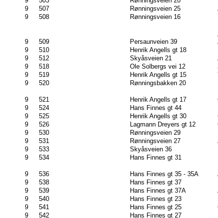
9
503
Rønningsveien 20
9
507
Rønningsveien 25
9
508
Rønningsveien 16
9
509
Persaunveien 39
9
510
Henrik Angells gt 18
9
512
Skyåsveien 21
9
518
Ole Solbergs vei 12
9
519
Henrik Angells gt 15
9
520
Rønningsbakken 20
9
521
Henrik Angells gt 17
9
524
Hans Finnes gt 44
9
525
Henrik Angells gt 30
9
526
Lagmann Dreyers gt 12
9
530
Rønningsveien 29
9
531
Rønningsveien 27
9
533
Skyåsveien 36
9
534
Hans Finnes gt 31
9
536
Hans Finnes gt 35 - 35A
9
538
Hans Finnes gt 37
9
539
Hans Finnes gt 37A
9
540
Hans Finnes gt 23
9
541
Hans Finnes gt 25
9
542
Hans Finnes gt 27