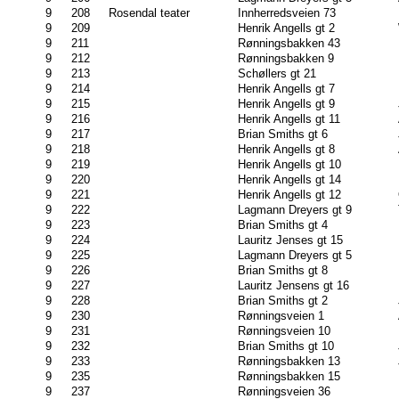
9
208
Rosendal teater
Innherredsveien 73
9
209
Henrik Angells gt 2
9
211
Rønningsbakken 43
9
212
Rønningsbakken 9
9
213
Schøllers gt 21
9
214
Henrik Angells gt 7
9
215
Henrik Angells gt 9
9
216
Henrik Angells gt 11
9
217
Brian Smiths gt 6
9
218
Henrik Angells gt 8
9
219
Henrik Angells gt 10
9
220
Henrik Angells gt 14
9
221
Henrik Angells gt 12
9
222
Lagmann Dreyers gt 9
9
223
Brian Smiths gt 4
9
224
Lauritz Jenses gt 15
9
225
Lagmann Dreyers gt 5
9
226
Brian Smiths gt 8
9
227
Lauritz Jensens gt 16
9
228
Brian Smiths gt 2
9
230
Rønningsveien 1
9
231
Rønningsveien 10
9
232
Brian Smiths gt 10
9
233
Rønningsbakken 13
9
235
Rønningsbakken 15
9
237
Rønningsveien 36