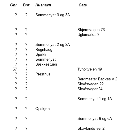
Gnr
Bnr
Husnavn
Gate
?
?
Sommerlyst 3 og 3A
?
?
Skjermvegen 73
?
?
Uglamarka 9
?
?
Sommerlyst 2 og 2A
?
?
Rognhaug
?
?
Bjørkli
?
?
Sommerlyst
?
?
Bækkestuen
57
?
Tyholtveien 49
?
?
Presthus
?
?
Bergmester Backes v 2
?
?
Skyåsvegen 22
?
?
Skyåsvegen24
?
?
Sommerlyst 1 og 1A
?
?
Opskjøn
?
?
Sommerlyst 6 og 6A
?
?
Skavlands vei 2