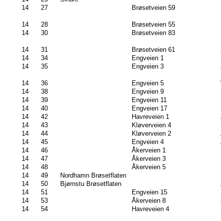
14
27
Brøsetveien 59
14
28
Brøsetveien 55
14
30
Brøsetveien 83
14
31
Brøsetveien 61
14
34
Engveien 1
14
35
Engveien 3
14
36
Engveien 5
14
38
Engveien 9
14
39
Engveien 11
14
40
Engveien 17
14
42
Havreveien 1
14
43
Kløverveien 4
14
44
Kløverveien 2
14
45
Engveien 4
14
46
Åkerveien 1
14
47
Åkerveien 3
14
48
Åkerveien 5
14
49
Nordhamn Brøsetflaten
14
50
Bjørnstu Brøsetflaten
14
51
Engveien 15
14
53
Åkerveien 8
14
54
Havreveien 4