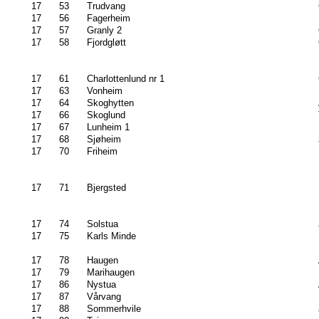
17
53
Trudvang
17
56
Fagerheim
17
57
Granly 2
17
58
Fjordgløtt
17
61
Charlottenlund nr 1
17
63
Vonheim
17
64
Skoghytten
17
66
Skoglund
17
67
Lunheim 1
17
68
Sjøheim
17
70
Friheim
17
71
Bjergsted
17
74
Solstua
17
75
Karls Minde
17
78
Haugen
17
79
Marihaugen
17
86
Nystua
17
87
Vårvang
17
88
Sommerhvile