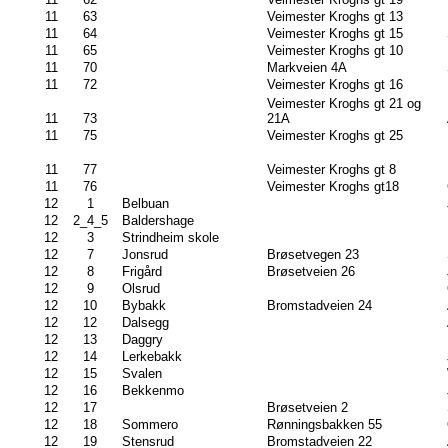
11
63
Veimester Kroghs gt 13
11
64
Veimester Kroghs gt 15
11
65
Veimester Kroghs gt 10
11
70
Markveien 4A
11
72
Veimester Kroghs gt 16
Veimester Kroghs gt 21 og
11
73
21A
11
75
Veimester Kroghs gt 25
11
77
Veimester Kroghs gt 8
11
76
Veimester Kroghs gt18
12
1
Belbuan
12
2_4_5
Baldershage
12
3
Strindheim skole
12
7
Jonsrud
Brøsetvegen 23
12
8
Frigård
Brøsetveien 26
12
9
Olsrud
12
10
Bybakk
Bromstadveien 24
12
12
Dalsegg
12
13
Daggry
12
14
Lerkebakk
12
15
Svalen
12
16
Bekkenmo
12
17
Brøsetveien 2
12
18
Sommero
Rønningsbakken 55
12
19
Stensrud
Bromstadveien 22