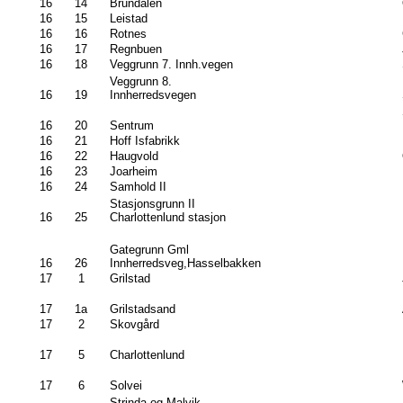
16
14
Brundalen
16
15
Leistad
16
16
Rotnes
16
17
Regnbuen
16
18
Veggrunn 7. Innh.vegen
Veggrunn 8.
16
19
Innherredsvegen
16
20
Sentrum
16
21
Hoff Isfabrikk
16
22
Haugvold
16
23
Joarheim
16
24
Samhold II
Stasjonsgrunn II
16
25
Charlottenlund stasjon
Gategrunn Gml
16
26
Innherredsveg,Hasselbakken
17
1
Grilstad
17
1a
Grilstadsand
17
2
Skovgård
17
5
Charlottenlund
17
6
Solvei
Strinda og Malvik