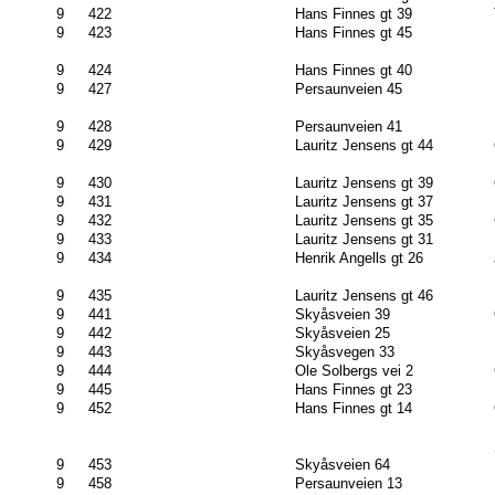
9
422
Hans Finnes gt 39
9
423
Hans Finnes gt 45
9
424
Hans Finnes gt 40
9
427
Persaunveien 45
9
428
Persaunveien 41
9
429
Lauritz Jensens gt 44
9
430
Lauritz Jensens gt 39
9
431
Lauritz Jensens gt 37
9
432
Lauritz Jensens gt 35
9
433
Lauritz Jensens gt 31
9
434
Henrik Angells gt 26
9
435
Lauritz Jensens gt 46
9
441
Skyåsveien 39
9
442
Skyåsveien 25
9
443
Skyåsvegen 33
9
444
Ole Solbergs vei 2
9
445
Hans Finnes gt 23
9
452
Hans Finnes gt 14
9
453
Skyåsveien 64
9
458
Persaunveien 13