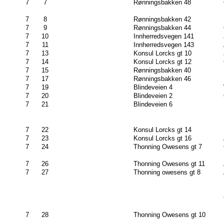
7
7
Rønningsbakken 48
7
8
Rønningsbakken 42
7
9
Rønningsbakken 44
7
10
Innherredsvegen 141
7
11
Innherredsvegen 143
7
13
Konsul Lorcks gt 10
7
14
Konsul Lorcks gt 12
7
15
Rønningsbakken 40
7
17
Rønningsbakken 46
7
19
Blindeveien 4
7
20
Blindeveien 2
7
21
Blindeveien 6
7
22
Konsul Lorcks gt 14
7
23
Konsul Lorcks gt 16
7
24
Thonning Owesens gt 7
7
26
Thonning Owesens gt 11
7
27
Thonning owesens gt 8
7
28
Thonning Owesens gt 10