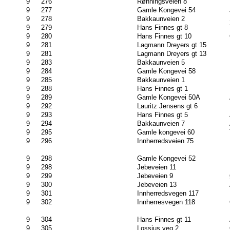
9
276
Rønningsveien 8
9
277
Gamle Kongevei 54
9
278
Bakkaunveien 2
9
279
Hans Finnes gt 8
9
280
Hans Finnes gt 10
9
281
Lagmann Dreyers gt 15
9
281
Lagmann Dreyers gt 13
9
283
Bakkaunveien 5
9
284
Gamle Kongevei 58
9
285
Bakkaunveien 1
9
288
Hans Finnes gt 1
9
289
Gamle Kongevei 50A
9
292
Lauritz Jensens gt 6
9
293
Hans Finnes gt 5
9
294
Bakkaunveien 7
9
295
Gamle kongevei 60
9
296
Innherredsveien 75
9
298
Gamle Kongevei 52
9
298
Jebeveien 11
9
299
Jebeveien 9
9
300
Jebeveien 13
9
301
Innherredsvegen 117
9
302
Innherresvegen 118
9
304
Hans Finnes gt 11
9
305
Lossius veg 2