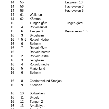
14
55
Engveien 13
14
56
Havreveien 3
14
58
Havreveien 5
14
61
Wollstua
14
62
Kårstua
15
1
Tungen gård
Tungen gård
15
4
Rotvollaunet
15
6
Tangen 3
Brøsetveien 105
16
3
Skogheim
16
4_5_6
Rotvoll Nedre
16
6
Solheim
16
7
Rotvoll Øvre
16
1
Rotvold nordre
16
2
Rotvold østre
16
3
Skogheim
16
4
Rotvold nedre
16
5
Marienlund
16
6
Solheim
16
8
Charlottenlund Stasjon
16
9
Knausen
16
10
Solbakken
16
11
Skogly
16
12
Tungen 2
16
13
Amalielyst