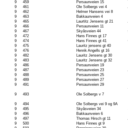
9
459
Persaunveien 15
9
461
Ole Solbergs vei 4
9
462
Helmer Hansens vei 8
9
463
Bakkaunveien 4
9
465
Laurtitz Jensens gt 21
9
466
Persaunveien 11
9
467
Skyåsveien 44
9
472
Hans Finnes gt 17
9
474
Hans Finnes gt 41
9
475
Lauritz jensens gt 40
9
476
Henrik Angells gt 16
9
482
Lauritz Jensens gt 30
9
483
Lauritz Jensens gt 32
9
486
Persaunveien 19
9
487
Persaunveien 23
9
488
Persaunveien 25
9
489
Persaunveien 27
9
491
Persaunveien 29
9
493
Ole Solbergs v 7
9
494
Ole Solbergs vei 9 og 9A
9
495
Skyåsveien 34
9
496
Bakkaunveien 6
9
497
Thomas Hirsch gt 11
9
500
Hans Finnes gt 9