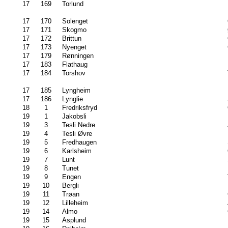
17
169
Torlund
17
170
Solenget
17
171
Skogmo
17
172
Brittun
17
173
Nyenget
17
179
Rønningen
17
183
Flathaug
17
184
Torshov
17
185
Lyngheim
17
186
Lynglie
18
1
Fredriksfryd
19
1
Jakobsli
19
3
Tesli Nedre
19
4
Tesli Øvre
19
5
Fredhaugen
19
6
Karlsheim
19
7
Lunt
19
8
Tunet
19
9
Engen
19
10
Bergli
19
11
Trøan
19
12
Lilleheim
19
14
Almo
19
15
Asplund