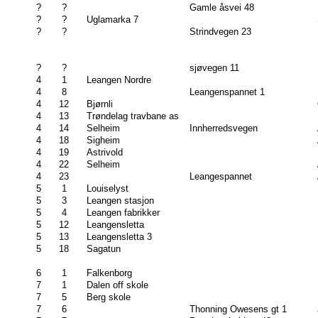
?
?
Gamle åsvei 48
?
?
Uglamarka 7
?
?
Strindvegen 23
?
?
sjøvegen 11
4
1
Leangen Nordre
4
8
Leangenspannet 1
4
12
Bjørnli
4
13
Trøndelag travbane as
4
14
Selheim
Innherredsvegen
4
18
Sigheim
4
19
Astrivold
4
22
Selheim
4
23
Leangespannet
5
1
Louiselyst
5
3
Leangen stasjon
5
4
Leangen fabrikker
5
12
Leangensletta
5
13
Leangensletta 3
5
18
Sagatun
6
1
Falkenborg
7
1
Dalen off skole
7
5
Berg skole
7
6
Thonning Owesens gt 1