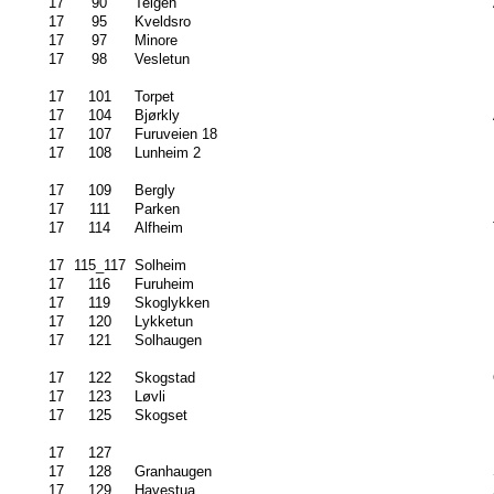
17
90
Teigen
17
95
Kveldsro
17
97
Minore
17
98
Vesletun
17
101
Torpet
17
104
Bjørkly
17
107
Furuveien 18
17
108
Lunheim 2
17
109
Bergly
17
111
Parken
17
114
Alfheim
17
115_117
Solheim
17
116
Furuheim
17
119
Skoglykken
17
120
Lykketun
17
121
Solhaugen
17
122
Skogstad
17
123
Løvli
17
125
Skogset
17
127
17
128
Granhaugen
17
129
Havestua