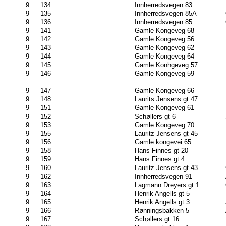
9
134
Innherredsvegen 83
9
135
Innherredsvegen 85A
9
136
Innherredsvegen 85
9
141
Gamle Kongeveg 68
9
142
Gamle Kongeveg 56
9
143
Gamle Kongeveg 62
9
144
Gamle Kongeveg 64
9
145
Gamle Konhgeveg 57
9
146
Gamle Kongeveg 59
9
147
Gamle Kongeveg 66
9
148
Laurits Jensens gt 47
9
151
Gamle Kongeveg 61
9
152
Schøllers gt 6
9
153
Gamle Kongeveg 70
9
155
Lauritz Jensens gt 45
9
156
Gamle kongevei 65
9
158
Hans Finnes gt 20
9
159
Hans Finnes gt 4
9
160
Lauritz Jensens gt 43
9
162
Innherredsvegen 91
9
163
Lagmann Dreyers gt 1
9
164
Henrik Angells gt 5
9
165
Henrik Angells gt 3
9
166
Rønningsbakken 5
9
167
Schøllers gt 16