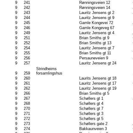
9
241
Rønningsveien 12
9
242
Rønningsveien 14
9
243
Lauritz Jensens gt 2
9
244
Lauritz Jensens gt 9
9
245
Gamle Kongevei 72
9
246
Gamle Kongeveg 67
9
249
Lauritz Jensens gt 4
9
251
Brian Smiths gt 9
9
252
Brian Smiths gt 13
9
254
Lauritz Jensens gt 7
9
255
Brian Smiths gt 11
9
256
Persauneveien 9
9
257
Lauritz Jensens gt 24
Strindheims
9
259
forsamlingshus
9
260
Laurits Jensens gt 18
9
261
Lauritz Jensens gt 17
9
262
Lauritz Jensens gt 19
9
266
Brian Smiths gt 5
9
267
Schøllers gt 1
9
268
Schøllers gt 4
9
270
Schøllers gt 7
9
271
Schøllers gt 3
9
272
Schøllers gt 5
9
273
Schøllers gate 2
9
274
Bakkaunveien 3