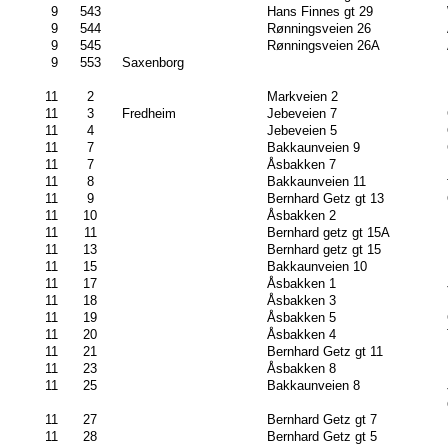
9
543
Hans Finnes gt 29
9
544
Rønningsveien 26
9
545
Rønningsveien 26A
9
553
Saxenborg
11
2
Markveien 2
11
3
Fredheim
Jebeveien 7
11
4
Jebeveien 5
11
7
Bakkaunveien 9
11
7
Åsbakken 7
11
8
Bakkaunveien 11
11
9
Bernhard Getz gt 13
11
10
Åsbakken 2
11
11
Bernhard getz gt 15A
11
13
Bernhard getz gt 15
11
15
Bakkaunveien 10
11
17
Åsbakken 1
11
18
Åsbakken 3
11
19
Åsbakken 5
11
20
Åsbakken 4
11
21
Bernhard Getz gt 11
11
23
Åsbakken 8
11
25
Bakkaunveien 8
11
27
Bernhard Getz gt 7
11
28
Bernhard Getz gt 5