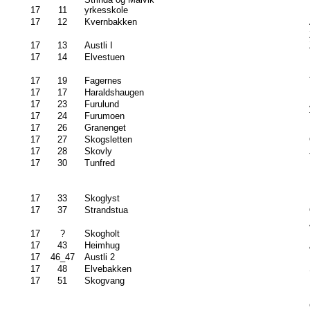
17
11
yrkesskole
17
12
Kvernbakken
17
13
Austli I
17
14
Elvestuen
17
19
Fagernes
17
17
Haraldshaugen
17
23
Furulund
17
24
Furumoen
17
26
Granenget
17
27
Skogsletten
17
28
Skovly
17
30
Tunfred
17
33
Skoglyst
17
37
Strandstua
17
?
Skogholt
17
43
Heimhug
17
46_47
Austli 2
17
48
Elvebakken
17
51
Skogvang