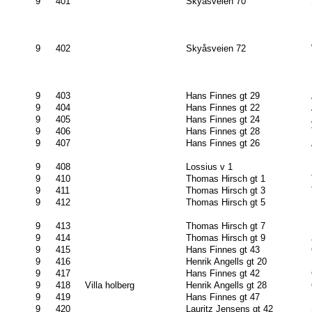
9
401
Skyåsveien 70
9
402
Skyåsveien 72
9
403
Hans Finnes gt 29
9
404
Hans Finnes gt 22
9
405
Hans Finnes gt 24
9
406
Hans Finnes gt 28
9
407
Hans Finnes gt 26
9
408
Lossius v 1
9
410
Thomas Hirsch gt 1
9
411
Thomas Hirsch gt 3
9
412
Thomas Hirsch gt 5
9
413
Thomas Hirsch gt 7
9
414
Thomas Hirsch gt 9
9
415
Hans Finnes gt 43
9
416
Henrik Angells gt 20
9
417
Hans Finnes gt 42
9
418
Villa holberg
Henrik Angells gt 28
9
419
Hans Finnes gt 47
9
420
Lauritz Jensens gt 42