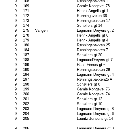
9
168
Rønningsbakken 1
9
169
Gamle Kongevei 78
9
171
Henrik Angells gt 1
9
172
Rønningsveien 36
9
173
Rønningsbakken 17
9
174
Schøllers gt 14
9
175
Vangen
Lagmann Dreyers gt 2
9
178
Henrik Angells gt 6
9
179
Henrik Angells gt 4
9
180
Rønningsbakken 25
9
184
Rønningsbakken 7
9
187
Schøllers gt 20
9
188
LagmannDreyers gt 7
9
189
Hans Finnes gt 6
9
190
Rønningsbakken 29
9
194
Lagmann Dreyers gt 4
9
197
Rønningsbakken25 A
9
198
Schøllers gt 8
9
199
Gamle Kongevei 76
9
200
Gamle Kongevei 74
9
201
Schøllers gt 12
9
202
Schøllers gt 10
9
203
Lagmann Dreyers gt 8
9
204
Lagmann Dreyers gt 6
9
205
Lauritz Jensens gt 14
9
206
Lagmann Dreyers gt 3