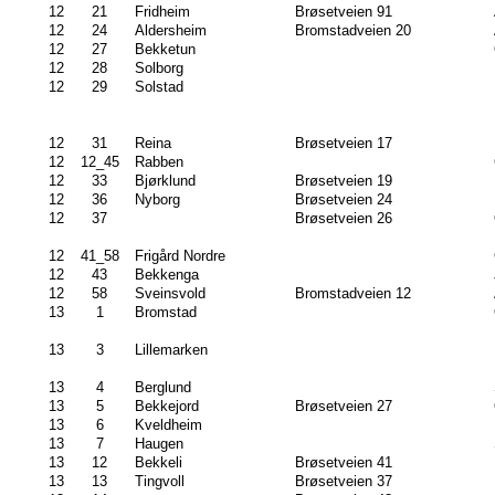
12
21
Fridheim
Brøsetveien 91
12
24
Aldersheim
Bromstadveien 20
12
27
Bekketun
12
28
Solborg
12
29
Solstad
12
31
Reina
Brøsetveien 17
12
12_45
Rabben
12
33
Bjørklund
Brøsetveien 19
12
36
Nyborg
Brøsetveien 24
12
37
Brøsetveien 26
12
41_58
Frigård Nordre
12
43
Bekkenga
12
58
Sveinsvold
Bromstadveien 12
13
1
Bromstad
13
3
Lillemarken
13
4
Berglund
13
5
Bekkejord
Brøsetveien 27
13
6
Kveldheim
13
7
Haugen
13
12
Bekkeli
Brøsetveien 41
13
13
Tingvoll
Brøsetveien 37