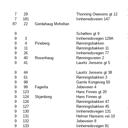
7
29
Thonning Owesens gt 12
7
181
Innherredsveien 147
8?
22
Gerdahaug Moholtan
9
Schøllers gt 9
9
3
Innherredsvegen 129A
9
4
Pineberg
Rønningsbakken
9
11
Rønningsbakken 11
9
26
Innherredsvegen 77
9
40
Rosenhaug
Rønningsveien 2
9
41
Lauritz Jensens gt 5
9
44
Lauritz Jensens gt 38
9
61
Rønningsbakken 3
9
98
Gamle Kongeveg 50
9
99
Fagerlia
Jebeveien 4
9
123
Hans Finnes gt 20
9
124
Skjønborg
Hans Finnes gt
9
126
Rønningsbakken 47
9
127
Rønningsbakken 45
9
130
Innherredsvegen 131
9
131
Helmer Hansens vei 10
9
132
Jebeveien 8
9
133
Innherredsvegen 81