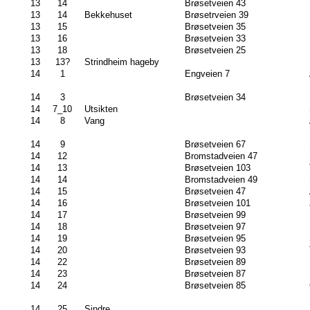
13
14
Brøsetveien 43
13
14
Bekkehuset
Brøsetrveien 39
13
15
Brøsetveien 35
13
16
Brøsetveien 33
13
18
Brøsetveien 25
13
13?
Strindheim hageby
14
1
Engveien 7
14
3
Brøsetveien 34
14
7_10
Utsikten
14
8
Vang
14
9
Brøsetveien 67
14
12
Bromstadveien 47
14
13
Brøsetveien 103
14
14
Bromstadveien 49
14
15
Brøsetveien 47
14
16
Brøsetveien 101
14
17
Brøsetveien 99
14
18
Brøsetveien 97
14
19
Brøsetveien 95
14
20
Brøsetveien 93
14
22
Brøsetveien 89
14
23
Brøsetveien 87
14
24
Brøsetveien 85
14
25
Sindre