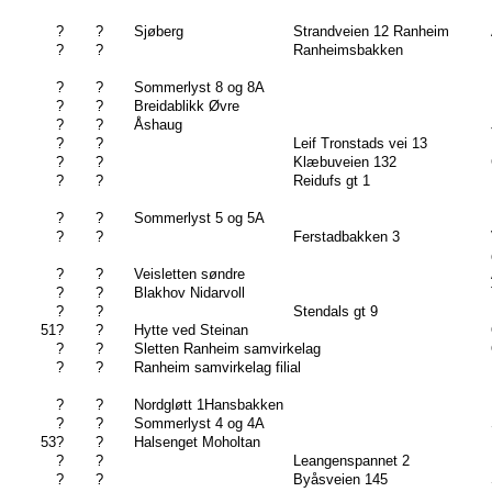
?
?
Sjøberg
Strandveien 12 Ranheim
?
?
Ranheimsbakken
?
?
Sommerlyst 8 og 8A
?
?
Breidablikk Øvre
?
?
Åshaug
?
?
Leif Tronstads vei 13
?
?
Klæbuveien 132
?
?
Reidufs gt 1
?
?
Sommerlyst 5 og 5A
?
?
Ferstadbakken 3
?
?
Veisletten søndre
?
?
Blakhov Nidarvoll
?
?
Stendals gt 9
51?
?
Hytte ved Steinan
?
?
Sletten Ranheim samvirkelag
?
?
Ranheim samvirkelag filial
?
?
Nordgløtt 1Hansbakken
?
?
Sommerlyst 4 og 4A
53?
?
Halsenget Moholtan
?
?
Leangenspannet 2
?
?
Byåsveien 145