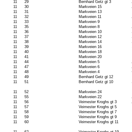
11
29
Bernhard Getz gt 3
11
30
Markveien 15
11
31
Markveien 13
11
32
Markveien 11
11
33
Markveien 9
11
35
Markveien 8
11
36
Markveien 10
11
37
Markveien 12
11
38
Markveien 14
11
39
Markveien 16
11
40
Markveien 18
11
41
Markveien 20
11
44
Markveien 5
11
47
Markveien 6
11
48
Markveien 4
11
49
Bernhard Getz gt 12
11
51
Bernhard Getz gt 10
11
52
Markveien 24
11
55
Markveien 22
11
56
Veimester Kroghs gt 3
11
57
Veimester Kroghs gt 5
11
58
Veimester Kroghs gt 7
11
59
Veimester Kroghs gt 9
11
60
Veimester Kroghs gt 11
11
62
Veimester Kroghs gt 19