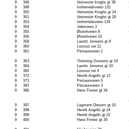
9
346
Veimester kroghs gt 39
9
349
Innherredsveien 132
9
350
Veimester Kroghs gt 24
9
351
Veimester Kroghs gt 26
9
353
innherredsveien 134
9
354
Jebeveien 2
9
355
Østerliveien 8
9
356
Østerliveien 10
9
358
Lauritz Jensens gt 8
9
360
Lossius vei 12
9
361
Persaunveien 1
9
363
Thonning Ovesens gt 19
9
364
Lauritz Jensens gt 10
9
365
Lossius vei 4
9
372
Henrik Angells gt 13
9
373
Persaunveien 5
9
382
Persaunveien 3
9
396
Hans Finnes gt 34
9
397
Lagmann Dreyers gt 10
9
398
Henrik Angells gt 24
9
399
Henrik Angells gt 22
9
400
Hans Finnes gt 30